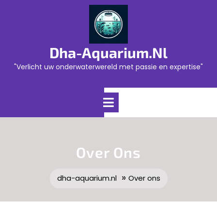
Skip
to
content
Dha-Aquarium.nl
"Verlicht uw onderwaterwereld met passie en expertise"
Open
Menu
Over Ons
»
dha-aquarium.nl
Over ons