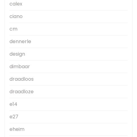
calex
ciano
cm
dennerle
design
dimbaar
draadloos
draadloze
e14
e27
eheim