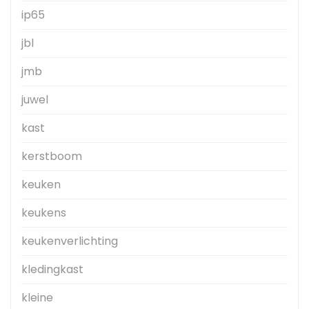
ip65
jbl
jmb
juwel
kast
kerstboom
keuken
keukens
keukenverlichting
kledingkast
kleine