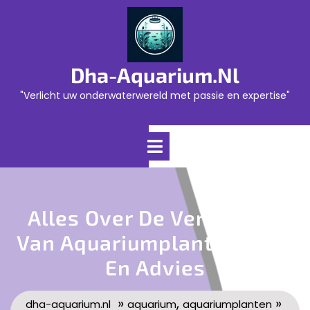
Skip
to
content
Dha-Aquarium.nl
"Verlicht uw onderwaterwereld met passie en expertise"
Open
Menu
Alles Over De Verzorging
Van Aquariumplanten: Tips
En Advies
»
,
»
dha-aquarium.nl
aquarium
aquariumplanten