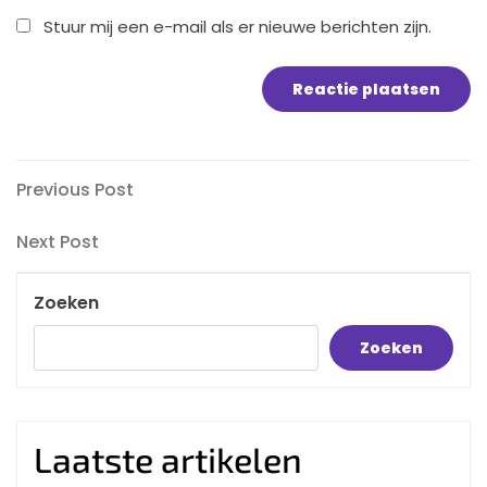
Stuur mij een e-mail als er nieuwe berichten zijn.
Bericht
Previous
Previous Post
Post
navigatie
Next
Next Post
Post
Zoeken
Zoeken
Laatste artikelen