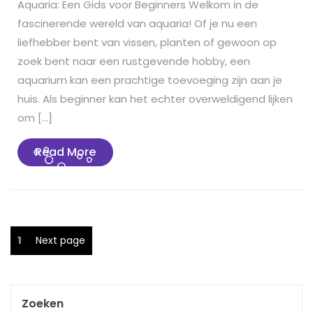
Aquaria: Een Gids voor Beginners Welkom in de
fascinerende wereld van aquaria! Of je nu een
liefhebber bent van vissen, planten of gewoon op
zoek bent naar een rustgevende hobby, een
aquarium kan een prachtige toevoeging zijn aan je
huis. Als beginner kan het echter overweldigend lijken
om […]
Read
Read More
More
Berichten
Page
1
Next page
paginering
Zoeken