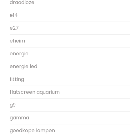
draadloze
e14
e27
eheim
energie
energie led
fitting
flatscreen aquarium
g9
gamma
goedkope lampen