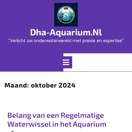
Skip
to
content
Dha-Aquarium.nl
"Verlicht uw onderwaterwereld met passie en expertise"
Open
Menu
Maand:
oktober 2024
Belang van een Regelmatige
Waterwissel in het Aquarium