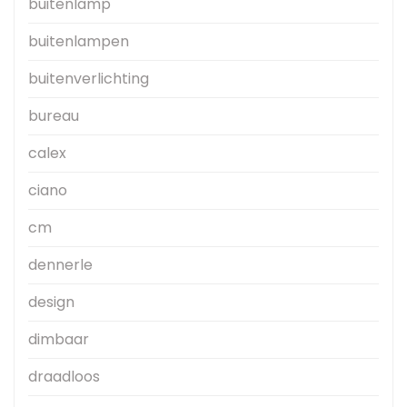
buitenlamp
buitenlampen
buitenverlichting
bureau
calex
ciano
cm
dennerle
design
dimbaar
draadloos