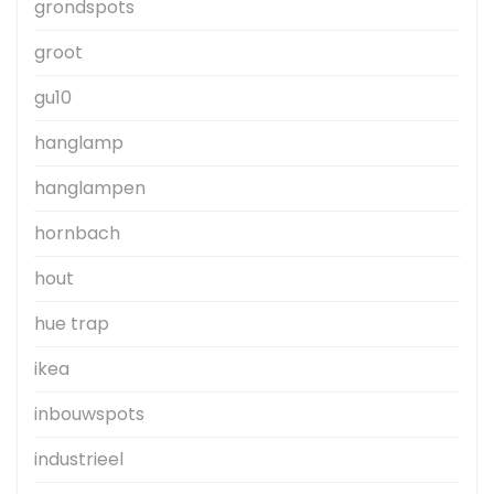
grondspots
groot
gu10
hanglamp
hanglampen
hornbach
hout
hue trap
ikea
inbouwspots
industrieel