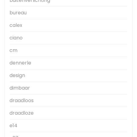
buitenverlichting
bureau
calex
ciano
cm
dennerle
design
dimbaar
draadloos
draadloze
e14