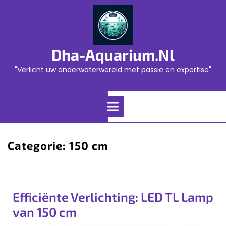
Skip
to
content
Dha-Aquarium.nl
"Verlicht uw onderwaterwereld met passie en expertise"
Open
Menu
Categorie:
150 cm
Efficiënte Verlichting: LED TL Lamp
van 150 cm