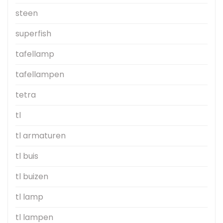
steen
superfish
tafellamp
tafellampen
tetra
tl
tl armaturen
tl buis
tl buizen
tl lamp
tl lampen