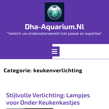
Skip
to
content
Dha-Aquarium.nl
"Verlicht uw onderwaterwereld met passie en expertise"
Open
Menu
Categorie:
keukenverlichting
Stijlvolle Verlichting: Lampjes
voor Onder Keukenkastjes