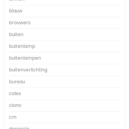
blauw
brouwers
buiten
buitenlamp
buitenlampen
buitenverlichting
bureau
calex
ciano
cm
dennerle