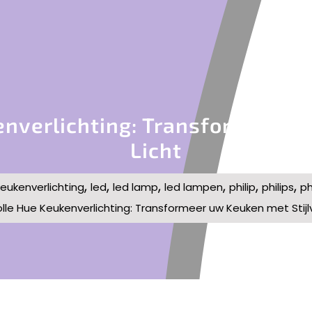
enverlichting: Transformeer Uw
Licht
,
,
,
,
,
,
keukenverlichting
led
led lamp
led lampen
philip
philips
ph
lle Hue Keukenverlichting: Transformeer uw Keuken met Stijlv