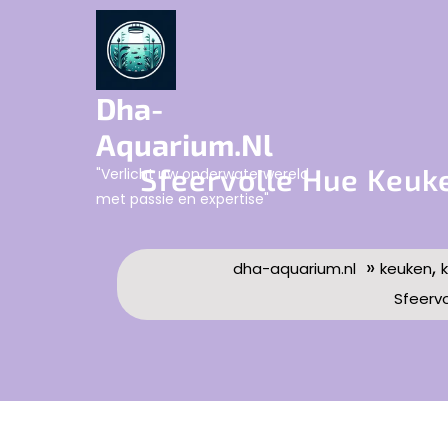
Skip
to
content
Dha-
Aquarium.nl
Sfeervolle Hue Keuk
"Verlicht uw onderwaterwereld
met passie en expertise"
»
,
dha-aquarium.nl
keuken
Sfeervo