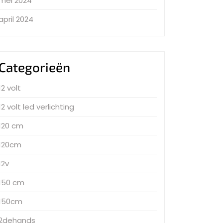
mei 2024
april 2024
Categorieën
12 volt
12 volt led verlichting
120 cm
120cm
12v
150 cm
150cm
2dehands