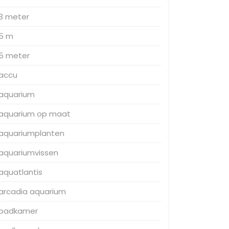
3 meter
5 m
5 meter
accu
aquarium
aquarium op maat
aquariumplanten
aquariumvissen
aquatlantis
arcadia aquarium
badkamer