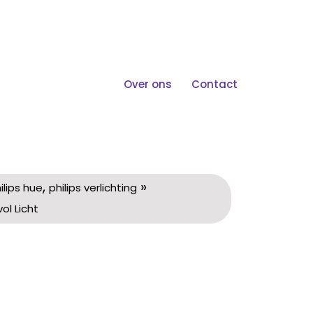
Over ons
Contact
 Keuken Met Stijlvol
,
»
ilips hue
philips verlichting
ol Licht