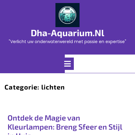
Skip
to
content
Dha-Aquarium.nl
"Verlicht uw onderwaterwereld met passie en expertise"
Open
Menu
Categorie:
lichten
Ontdek de Magie van
Kleurlampen: Breng Sfeer en Stijl