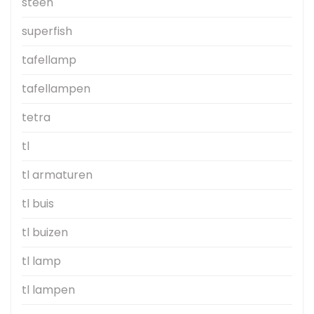
steen
superfish
tafellamp
tafellampen
tetra
tl
tl armaturen
tl buis
tl buizen
tl lamp
tl lampen