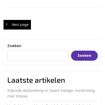
More
Berichten
Page
1
Next page
paginering
Zoeken
Zoeken
Laatste artikelen
Stijlvolle Buitenlamp in Zwart Design: Verlichting
met Klasse