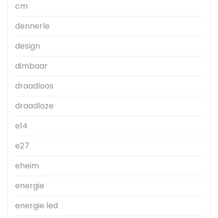
cm
dennerle
design
dimbaar
draadloos
draadloze
e14
e27
eheim
energie
energie led