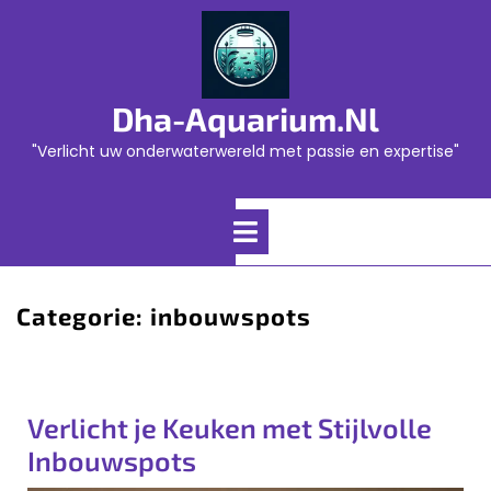
Skip
to
content
Dha-Aquarium.nl
"Verlicht uw onderwaterwereld met passie en expertise"
Open
Menu
Categorie:
inbouwspots
Verlicht je Keuken met Stijlvolle
Inbouwspots