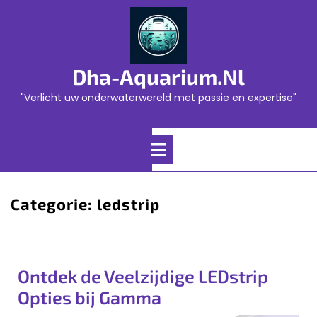
Skip
to
content
Dha-Aquarium.nl
"Verlicht uw onderwaterwereld met passie en expertise"
Open
Menu
Categorie:
ledstrip
Ontdek de Veelzijdige LEDstrip
Opties bij Gamma