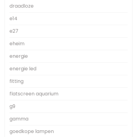
draadloze
e14
e27
eheim
energie
energie led
fitting
flatscreen aquarium
g9
gamma
goedkope lampen