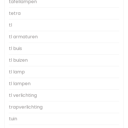
tafellampen
tetra
tl
tl armaturen
tl buis
tl buizen
tl lamp
tl lampen
tl verlichting
trapverlichting
tuin