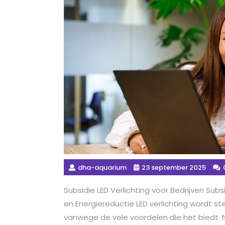
dha-aquarium
23 september 2025
Subsidie LED Verlichting voor Bedrijven Subs
en Energiereductie LED verlichting wordt st
vanwege de vele voordelen die het biedt.