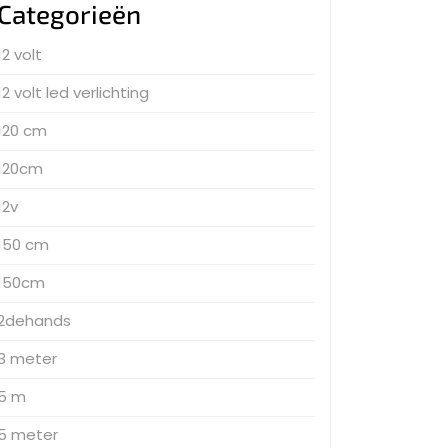
Categorieën
12 volt
12 volt led verlichting
120 cm
120cm
12v
150 cm
150cm
2dehands
3 meter
5 m
5 meter