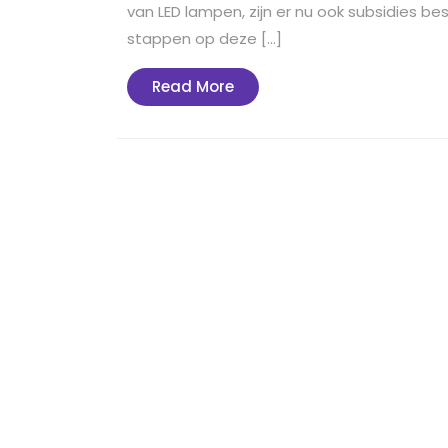
van LED lampen, zijn er nu ook subsidies be
stappen op deze […]
Read
Read More
More