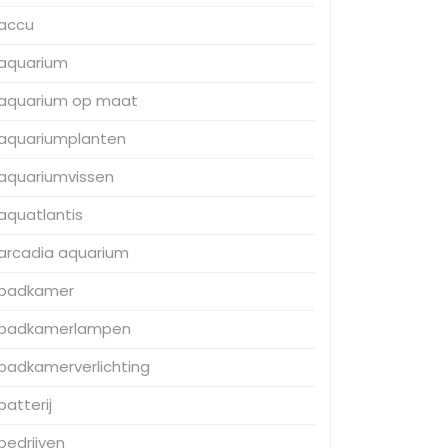
accu
aquarium
aquarium op maat
aquariumplanten
aquariumvissen
aquatlantis
arcadia aquarium
badkamer
badkamerlampen
badkamerverlichting
batterij
bedrijven