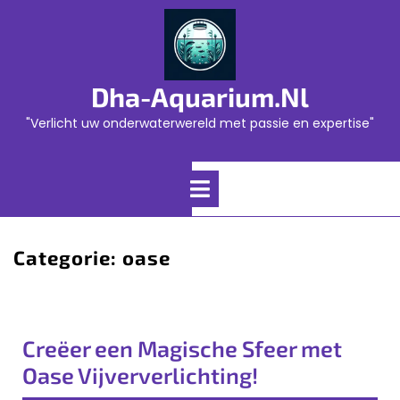
Skip
to
content
Dha-Aquarium.nl
"Verlicht uw onderwaterwereld met passie en expertise"
Open
Menu
Categorie:
oase
Creëer een Magische Sfeer met
Oase Vijververlichting!