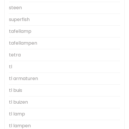
steen
superfish
tafellamp
tafellampen
tetra
tl
tl armaturen
tl buis
tl buizen
tl lamp
tl lampen