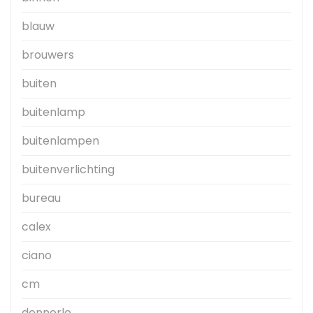
blauw
brouwers
buiten
buitenlamp
buitenlampen
buitenverlichting
bureau
calex
ciano
cm
dennerle