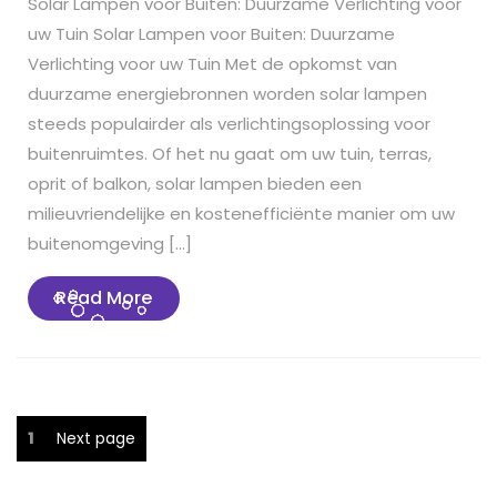
Solar Lampen voor Buiten: Duurzame Verlichting voor
uw Tuin Solar Lampen voor Buiten: Duurzame
Verlichting voor uw Tuin Met de opkomst van
duurzame energiebronnen worden solar lampen
steeds populairder als verlichtingsoplossing voor
buitenruimtes. Of het nu gaat om uw tuin, terras,
oprit of balkon, solar lampen bieden een
milieuvriendelijke en kostenefficiënte manier om uw
buitenomgeving […]
Read
Read More
More
Berichten
Page
1
Next page
paginering