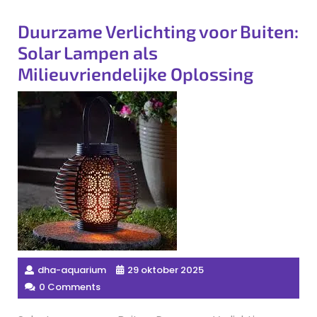
Duurzame Verlichting voor Buiten:
Solar Lampen als
Milieuvriendelijke Oplossing
dha-aquarium
29 oktober 2025
0 Comments