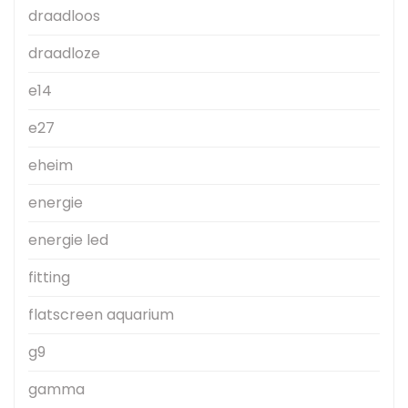
draadloos
draadloze
e14
e27
eheim
energie
energie led
fitting
flatscreen aquarium
g9
gamma