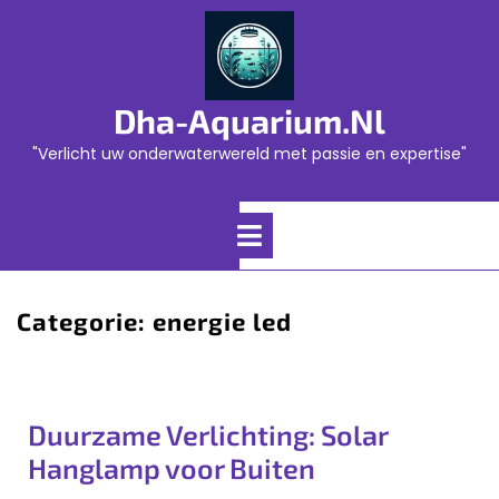
Skip
to
content
Dha-Aquarium.nl
"Verlicht uw onderwaterwereld met passie en expertise"
Open
Menu
Categorie:
energie led
Duurzame Verlichting: Solar
Hanglamp voor Buiten