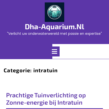
Skip
to
content
Dha-Aquarium.nl
"Verlicht uw onderwaterwereld met passie en expertise"
Open
Menu
Categorie:
intratuin
Prachtige Tuinverlichting op
Zonne-energie bij Intratuin