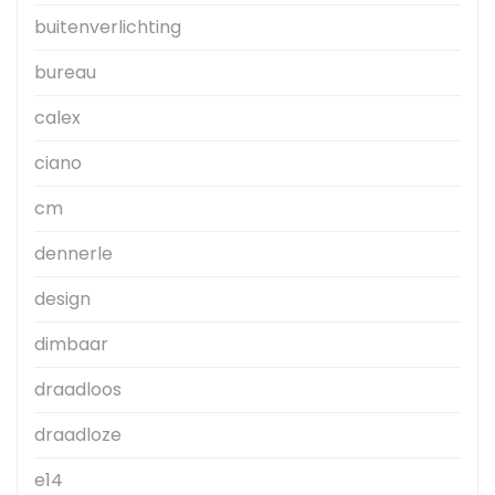
buitenverlichting
bureau
calex
ciano
cm
dennerle
design
dimbaar
draadloos
draadloze
e14