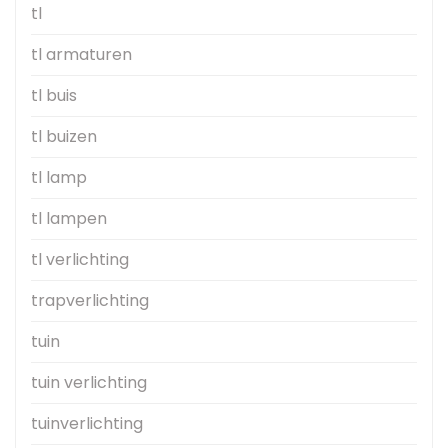
tl
tl armaturen
tl buis
tl buizen
tl lamp
tl lampen
tl verlichting
trapverlichting
tuin
tuin verlichting
tuinverlichting