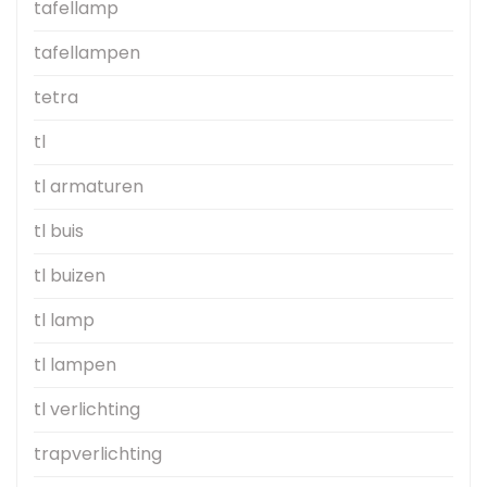
tafellamp
tafellampen
tetra
tl
tl armaturen
tl buis
tl buizen
tl lamp
tl lampen
tl verlichting
trapverlichting