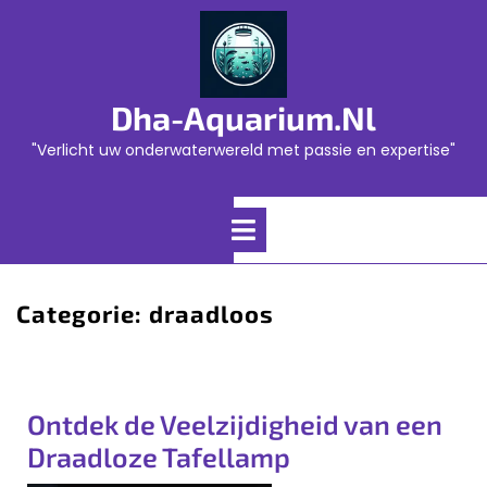
Skip
to
content
Dha-Aquarium.nl
"Verlicht uw onderwaterwereld met passie en expertise"
Open
Menu
Categorie:
draadloos
Ontdek de Veelzijdigheid van een
Draadloze Tafellamp