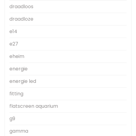
draadloos
draadloze
e14
e27
eheim
energie
energie led
fitting
flatscreen aquarium
g9
gamma