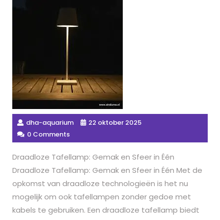
dha-aquarium
22 oktober 2025
0 Comments
Draadloze Tafellamp: Gemak en Sfeer in Één
Draadloze Tafellamp: Gemak en Sfeer in Één Met de
opkomst van draadloze technologieën is het nu
mogelijk om ook tafellampen zonder gedoe met
kabels te gebruiken. Een draadloze tafellamp biedt