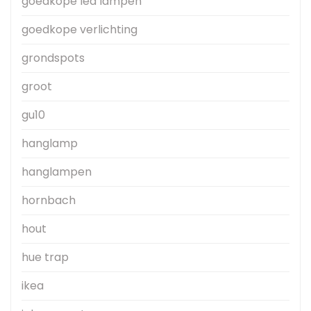
goedkope led lampen
goedkope verlichting
grondspots
groot
gu10
hanglamp
hanglampen
hornbach
hout
hue trap
ikea