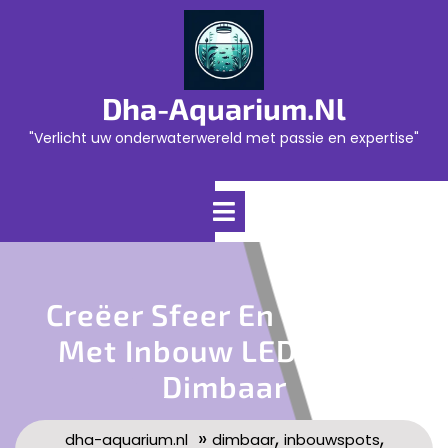
Skip
to
content
Dha-Aquarium.nl
"Verlicht uw onderwaterwereld met passie en expertise"
Open
Menu
Creëer Sfeer En Comfort
Met Inbouw LED Spots
Dimbaar
»
,
,
dha-aquarium.nl
dimbaar
inbouwspots