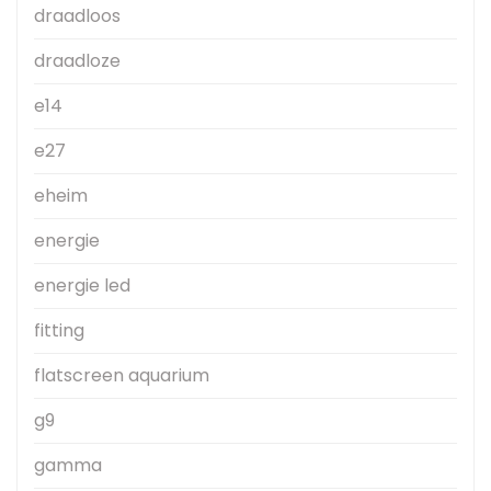
draadloos
draadloze
e14
e27
eheim
energie
energie led
fitting
flatscreen aquarium
g9
gamma