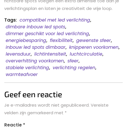
richtbare spots voegen een extra dimensie toe aan je
verlichtingsplan en laten je creativiteit de vrije loop.
Tags:
compatibel met led verlichting
,
dimbare inbouw led spots
,
dimmer geschikt voor led verlichting
,
energiebesparing
,
flexibiliteit
,
gewenste sfeer
,
inbouw led spots dimbaar
,
knipperen voorkomen
,
levensduur
,
lichtintensiteit
,
luchtcirculatie
,
oververhitting voorkomen
,
sfeer
,
stabiele verlichting
,
verlichting regelen
,
warmteafvoer
Geef een reactie
Je e-mailadres wordt niet gepubliceerd.
Vereiste
velden zijn gemarkeerd met
*
Reactie
*