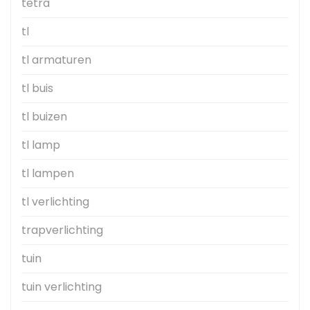
tetra
tl
tl armaturen
tl buis
tl buizen
tl lamp
tl lampen
tl verlichting
trapverlichting
tuin
tuin verlichting