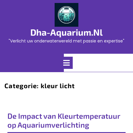
Skip
to
content
Dha-Aquarium.nl
"Verlicht uw onderwaterwereld met passie en expertise"
Open
Menu
Categorie:
kleur licht
De Impact van Kleurtemperatuur
op Aquariumverlichting