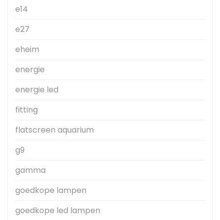
e14
e27
eheim
energie
energie led
fitting
flatscreen aquarium
g9
gamma
goedkope lampen
goedkope led lampen