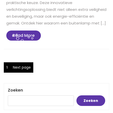
praktische keuze. Deze innovatieve
verlichtingsoplossing biedt niet alleen extra veiligheid
en beveiliging, maar ook energie-efficiëntie en
gemak. Ontdek hier waarom een buitenlamp met […]
Read
Read More
More
Berichten
Page
1
Next page
paginering
Zoeken
Zoeken