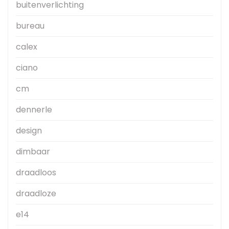
buitenverlichting
bureau
calex
ciano
cm
dennerle
design
dimbaar
draadloos
draadloze
e14