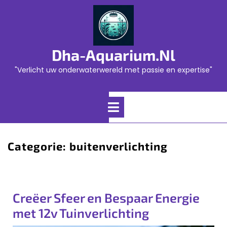
Skip
to
content
Dha-Aquarium.nl
"Verlicht uw onderwaterwereld met passie en expertise"
Open
Menu
Categorie:
buitenverlichting
Creëer Sfeer en Bespaar Energie
met 12v Tuinverlichting