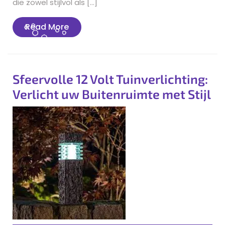
die zowel stijlvol als […]
Read
Read More
More
Sfeervolle 12 Volt Tuinverlichting:
Verlicht uw Buitenruimte met Stijl