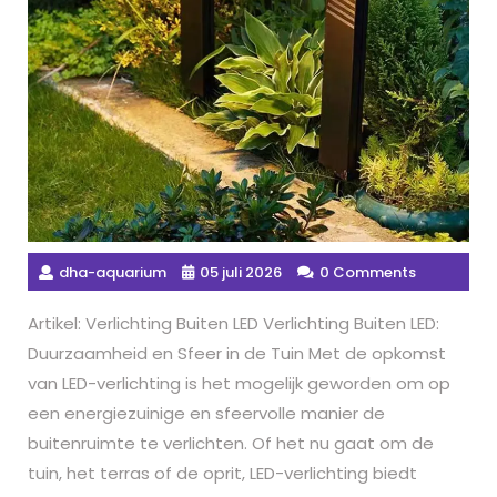
dha-aquarium
05 juli 2026
0 Comments
Artikel: Verlichting Buiten LED Verlichting Buiten LED:
Duurzaamheid en Sfeer in de Tuin Met de opkomst
van LED-verlichting is het mogelijk geworden om op
een energiezuinige en sfeervolle manier de
buitenruimte te verlichten. Of het nu gaat om de
tuin, het terras of de oprit, LED-verlichting biedt