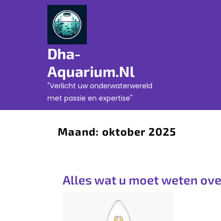
Skip
to
content
Dha-
Aquarium.nl
"Verlicht uw onderwaterwereld
met passie en expertise"
Maand:
oktober 2025
Alles wat u moet weten ov