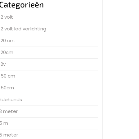
Categorieën
12 volt
12 volt led verlichting
120 cm
120cm
12v
150 cm
150cm
2dehands
3 meter
5 m
5 meter