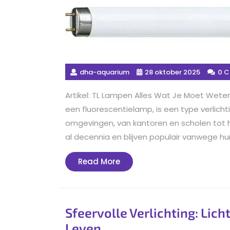
dha-aquarium
28 oktober 2025
0 
Artikel: TL Lampen Alles Wat Je Moet Wete
een fluorescentielamp, is een type verlicht
omgevingen, van kantoren en scholen tot h
al decennia en blijven populair vanwege hun
Read
Read More
More
Sfeervolle Verlichting: Lich
Leven