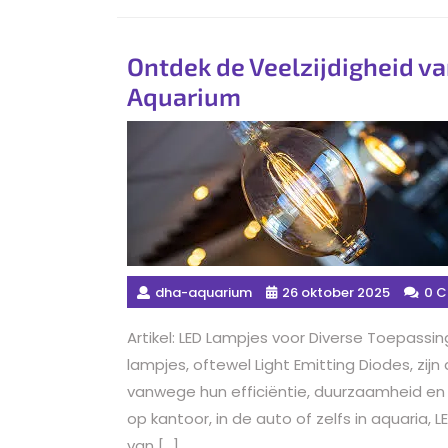
Ontdek de Veelzijdigheid va
Aquarium
dha-aquarium
26 oktober 2025
0 
Artikel: LED Lampjes voor Diverse Toepassing
lampjes, oftewel Light Emitting Diodes, zi
vanwege hun efficiëntie, duurzaamheid en ve
op kantoor, in de auto of zelfs in aquaria,
van […]