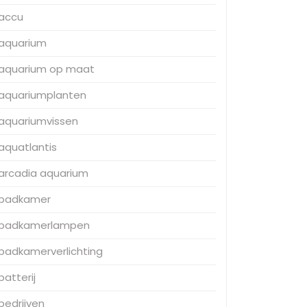
accu
aquarium
aquarium op maat
aquariumplanten
aquariumvissen
aquatlantis
arcadia aquarium
badkamer
badkamerlampen
badkamerverlichting
batterij
bedrijven