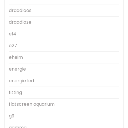
draadloos
draadloze
e14
e27
eheim
energie
energie led
fitting
flatscreen aquarium
g9
gamma