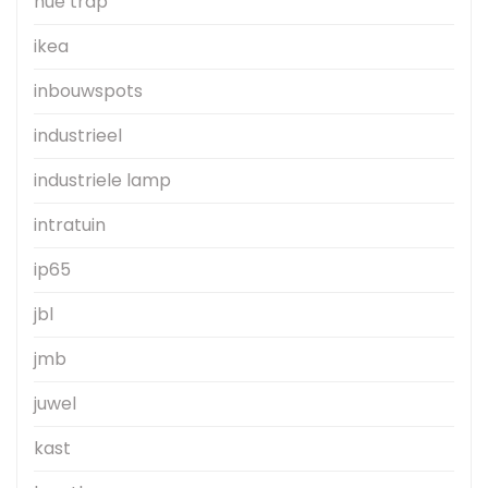
hue trap
ikea
inbouwspots
industrieel
industriele lamp
intratuin
ip65
jbl
jmb
juwel
kast