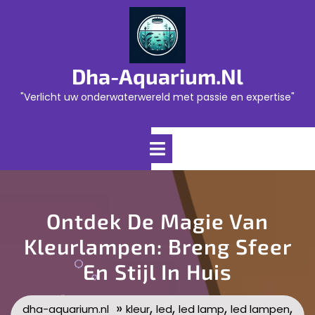
Skip
to
content
Dha-Aquarium.nl
"Verlicht uw onderwaterwereld met passie en expertise"
Open
Menu
Ontdek De Magie Van
Kleurlampen: Breng Sfeer
En Stijl In Huis
»
,
,
,
,
dha-aquarium.nl
kleur
led
led lamp
led lampen