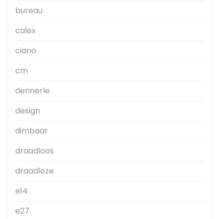
bureau
calex
ciano
cm
dennerle
design
dimbaar
draadloos
draadloze
e14
e27