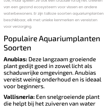
toe, maar spelen ze ook een cruciale rol bij het creëren
van een gezond ecosysteem voor vissen en andere
waterbewoners. Er zijn talloze soorten aquariumplanten
beschikbaar, elk met unieke kenmerken en vereisten
voor verzorging.
Populaire Aquariumplanten
Soorten
Anubias:
Deze langzaam groeiende
plant gedijt goed in zowel licht als
schaduwrijke omgevingen. Anubias
vereist weinig onderhoud en is ideaal
voor beginners.
Vallisneria:
Een snelgroeiende plant
die helpt bij het zuiveren van water