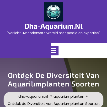
Skip
to
content
Dha-Aquarium.nl
"Verlicht uw onderwaterwereld met passie en expertise"
Open
Menu
Ontdek De Diversiteit Van
Aquariumplanten Soorten
»
»
dha-aquarium.nl
aquariumplanten
Ontdek de Diversiteit van Aquariumplanten Soorten