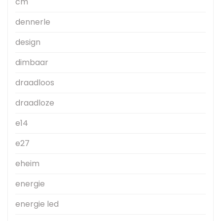
cm
dennerle
design
dimbaar
draadloos
draadloze
e14
e27
eheim
energie
energie led