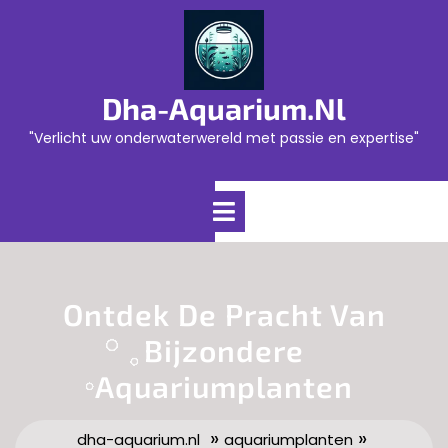
Skip
to
content
Dha-Aquarium.nl
"Verlicht uw onderwaterwereld met passie en expertise"
Open
Menu
Ontdek De Pracht Van
Bijzondere
Aquariumplanten
»
»
dha-aquarium.nl
aquariumplanten