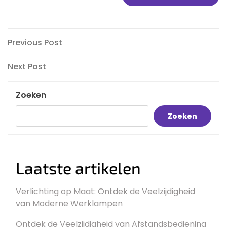
Bericht
Previous
Previous Post
Post
navigatie
Next
Next Post
Post
Zoeken
Zoeken
Laatste artikelen
Verlichting op Maat: Ontdek de Veelzijdigheid
van Moderne Werklampen
Ontdek de Veelzijdigheid van Afstandsbediening