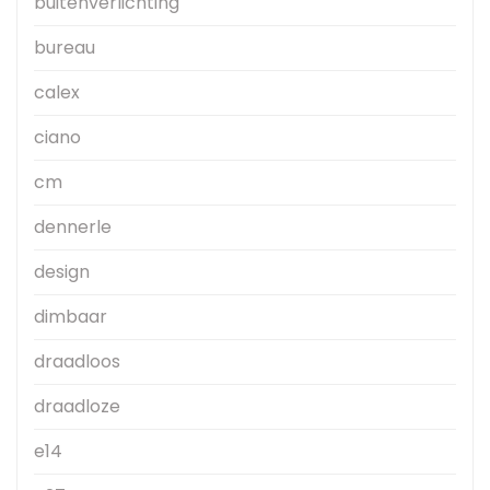
buitenverlichting
bureau
calex
ciano
cm
dennerle
design
dimbaar
draadloos
draadloze
e14