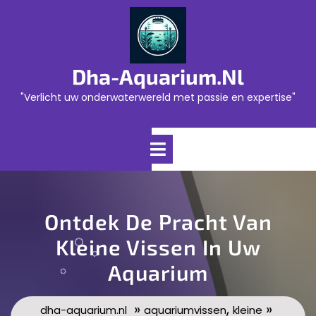
Skip
to
content
Dha-Aquarium.nl
"Verlicht uw onderwaterwereld met passie en expertise"
Open
Menu
Ontdek De Pracht Van
Kleine Vissen In Uw
Aquarium
»
,
»
dha-aquarium.nl
aquariumvissen
kleine