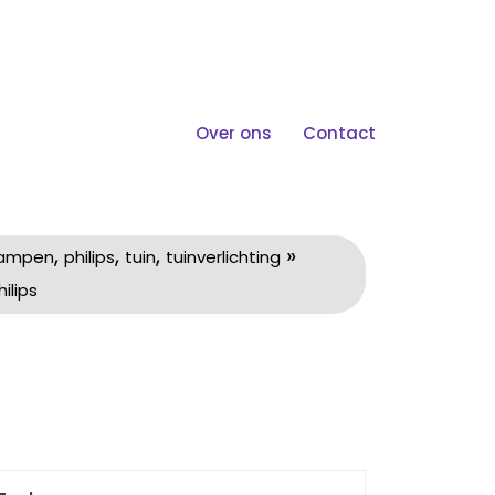
Over ons
Contact
rlichting Van Philips
,
,
,
»
lampen
philips
tuin
tuinverlichting
ilips