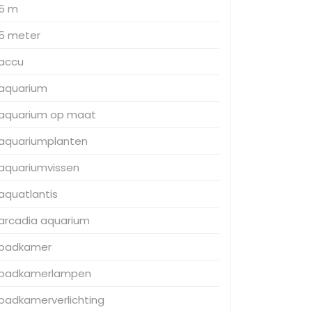
5 m
5 meter
accu
aquarium
aquarium op maat
aquariumplanten
aquariumvissen
aquatlantis
arcadia aquarium
badkamer
badkamerlampen
badkamerverlichting