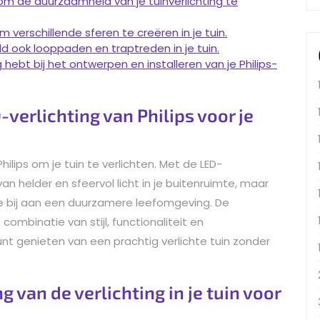
om de duurzaamheid van je tuinverlichting te
m verschillende sferen te creëren in je tuin.
ld ook looppaden en traptreden in je tuin.
hebt bij het ontwerpen en installeren van je Philips-
-verlichting van Philips voor je
hilips om je tuin te verlichten. Met de LED-
van helder en sfeervol licht in je buitenruimte, maar
e bij aan een duurzamere leefomgeving. De
 combinatie van stijl, functionaliteit en
kunt genieten van een prachtig verlichte tuin zonder
 van de verlichting in je tuin voor