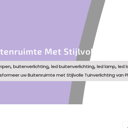
enruimte Met Stijlvolle Tuinve
,
,
,
,
ampen
buitenverlichting
led buitenverlichting
led lamp
led 
sformeer uw Buitenruimte met Stijlvolle Tuinverlichting van Ph