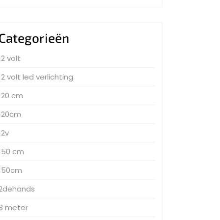
Categorieën
12 volt
12 volt led verlichting
120 cm
120cm
12v
150 cm
150cm
2dehands
3 meter