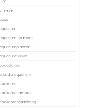
5 m
5 meter
accu
aquarium
aquarium op maat
aquariumplanten
aquariumvissen
aquatlantis
arcadia aquarium
badkamer
badkamerlampen
badkamerverlichting