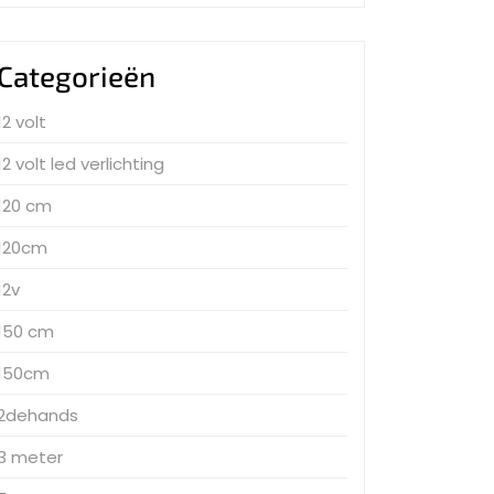
Categorieën
12 volt
12 volt led verlichting
120 cm
120cm
12v
150 cm
150cm
2dehands
3 meter