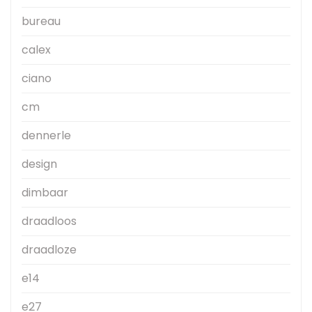
bureau
calex
ciano
cm
dennerle
design
dimbaar
draadloos
draadloze
e14
e27