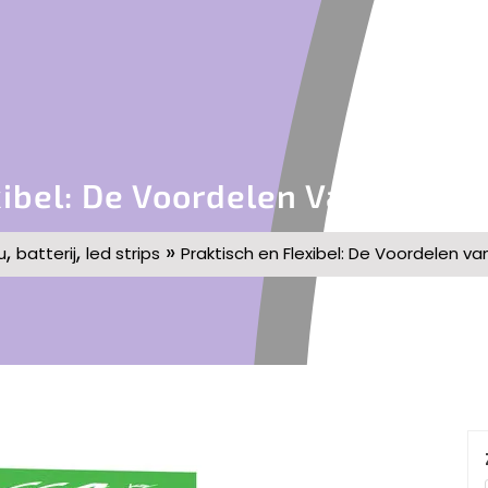
ibel: De Voordelen Van Een LE
,
,
»
u
batterij
led strips
Praktisch en Flexibel: De Voordelen van