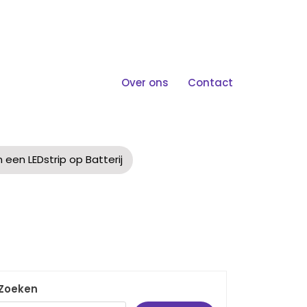
Over ons
Contact
Dstrip Op Batterij
 een LEDstrip op Batterij
Zoeken