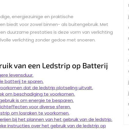
ijdige, energiezuinige en praktische
den biedt voor zowel binnen- als buitengebruik. Met
ie en duurzame prestaties is deze vorm van verlichting
jlvolle verlichting zonder gedoe met snoeren.
uik van een Ledstrip op Batterij
gere levensduur.
e batterij te sparen.
orkomen dat de ledstrip plotseling uitvalt.
plek om beschadiging te voorkomen.
 gebruik is om energie te besparen.
ichteffecten voor diverse sferen.
strip om losraken te voorkomen.
ijen bij het plannen van het gebruik van de ledstrip.
eke instructies over het gebruik van de ledstrip op