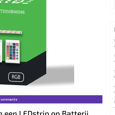
Comments
 een LEDstrip op Batterij