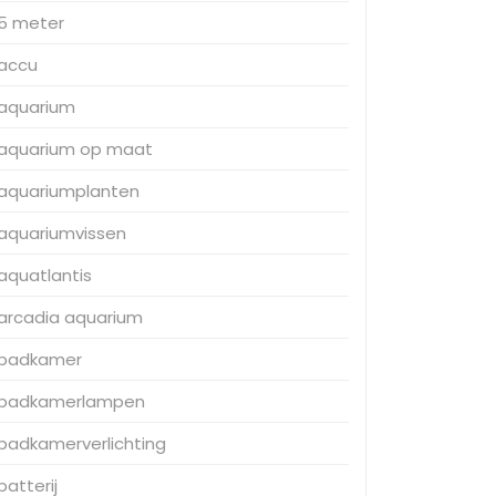
5 meter
accu
aquarium
aquarium op maat
aquariumplanten
aquariumvissen
aquatlantis
arcadia aquarium
badkamer
badkamerlampen
badkamerverlichting
batterij