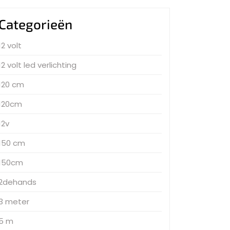
Categorieën
12 volt
12 volt led verlichting
120 cm
120cm
12v
150 cm
150cm
2dehands
3 meter
5 m