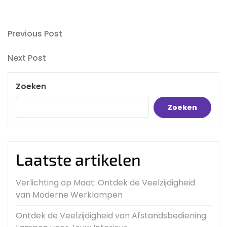
Bericht
Previous
Previous Post
Post
navigatie
Next
Next Post
Post
Zoeken
Zoeken
Laatste artikelen
Verlichting op Maat: Ontdek de Veelzijdigheid
van Moderne Werklampen
Ontdek de Veelzijdigheid van Afstandsbediening