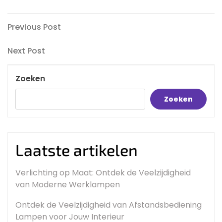
Bericht
Previous
Previous Post
Post
navigatie
Next
Next Post
Post
Zoeken
Zoeken
Laatste artikelen
Verlichting op Maat: Ontdek de Veelzijdigheid
van Moderne Werklampen
Ontdek de Veelzijdigheid van Afstandsbediening
Lampen voor Jouw Interieur