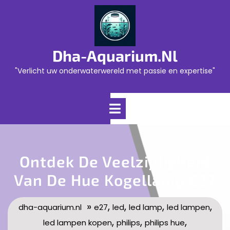
Skip
to
content
Dha-Aquarium.nl
"Verlicht uw onderwaterwereld met passie en expertise"
Open
Menu
Ontdek De Veelzijdigheid
Van De Hue Kogellamp E27
»
,
,
,
,
dha-aquarium.nl
e27
led
led lamp
led lampen
,
,
,
led lampen kopen
philips
philips hue