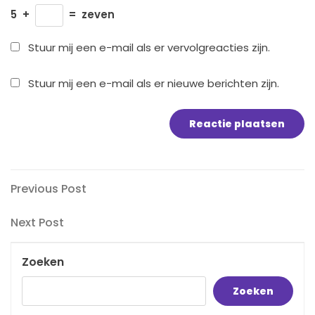
5
+
=
zeven
Stuur mij een e-mail als er vervolgreacties zijn.
Stuur mij een e-mail als er nieuwe berichten zijn.
Bericht
Previous
Previous Post
Post
navigatie
Next
Next Post
Post
Zoeken
Zoeken