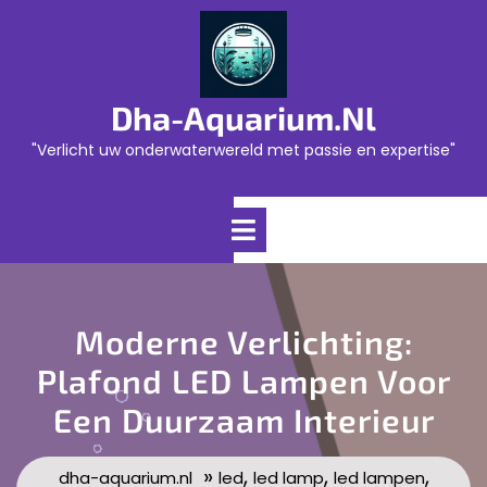
Skip
to
content
Dha-Aquarium.nl
"Verlicht uw onderwaterwereld met passie en expertise"
Open
Menu
Moderne Verlichting:
Plafond LED Lampen Voor
Een Duurzaam Interieur
»
,
,
,
dha-aquarium.nl
led
led lamp
led lampen