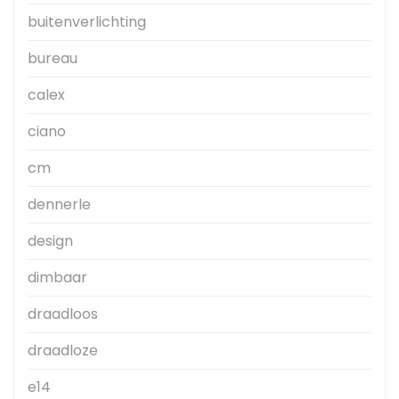
buitenverlichting
bureau
calex
ciano
cm
dennerle
design
dimbaar
draadloos
draadloze
e14