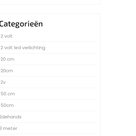
Categorieën
12 volt
12 volt led verlichting
120 cm
120cm
12v
150 cm
150cm
2dehands
3 meter