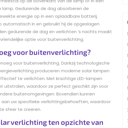
ch meestal op de bovenkant van de lamp of in een
e lamp. Gedurende de dag absorberen de
ewekte energie op in een oplaadbare batterij.
 automatisch in en gebruikt hij de opgeslagen
den gedurende de dag en verlichten ’s nachts maakt
vriendelijke optie voor buitenverlichting.
oeg voor buitenverlichting?
enoeg voor buitenverlichting. Dankzij technologische
nergieverlichting produceren moderne solar lampen
fectief te verlichten. Met krachtige LED-lampen
 uitstralen, waardoor ze perfect geschikt zijn voor
n andere buitenomgevingen. Bovendien kunnen
an uw specifieke verlichtingsbehoeften, waardoor
e sfeer te creëren.
lar verlichting ten opzichte van