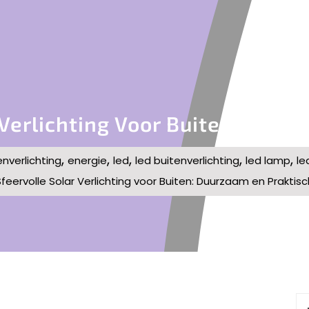
 Verlichting Voor Buiten: Duur
,
,
,
,
,
enverlichting
energie
led
led buitenverlichting
led lamp
le
Sfeervolle Solar Verlichting voor Buiten: Duurzaam en Praktisc