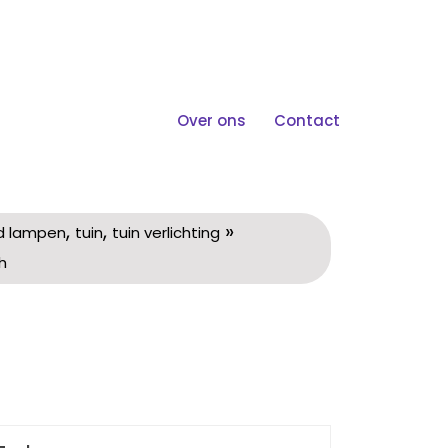
Over ons
Contact
zaam En Praktisch
,
,
»
d lampen
tuin
tuin verlichting
h