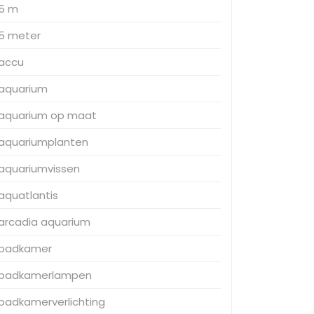
5 m
5 meter
accu
aquarium
aquarium op maat
aquariumplanten
aquariumvissen
aquatlantis
arcadia aquarium
badkamer
badkamerlampen
badkamerverlichting