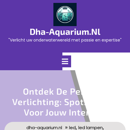
Skip
to
content
Dha-Aquarium.nl
"Verlicht uw onderwaterwereld met passie en expertise"
Open
Menu
Ontdek De Perfecte
Verlichting: Spots Kopen
Voor Jouw Interieur
»
,
,
dha-aquarium.nl
led
led lampen