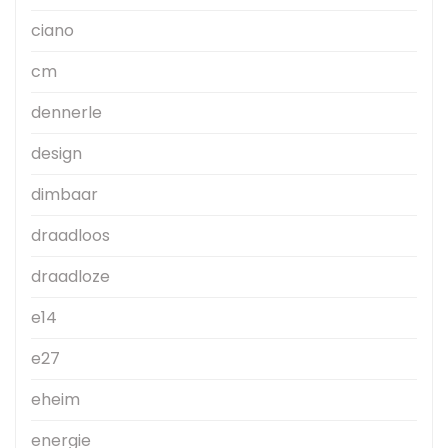
ciano
cm
dennerle
design
dimbaar
draadloos
draadloze
e14
e27
eheim
energie