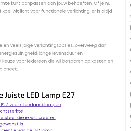
ruimte kunt aanpassen aan jouw behoeften. Of je nu
koel wit licht voor functionele verlichting, er is altijd
e en veelzijdige verlichtingsopties, overweeg dan
energiezuinigheid, lange levensduur en
ale keuze voor iedereen die wil besparen op kosten en
 planeet.
de Juiste LED Lamp E27
ls E27 voor standaard lampen
ichtsterkte
e sfeer die je wilt creëren
 gewenst is
iciëntie van de LED lamp