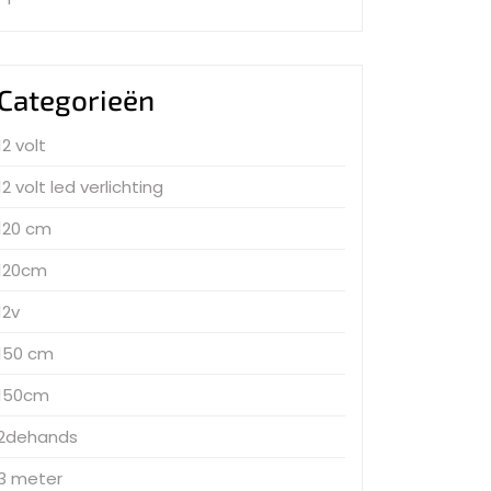
Categorieën
12 volt
12 volt led verlichting
120 cm
120cm
12v
150 cm
150cm
2dehands
3 meter