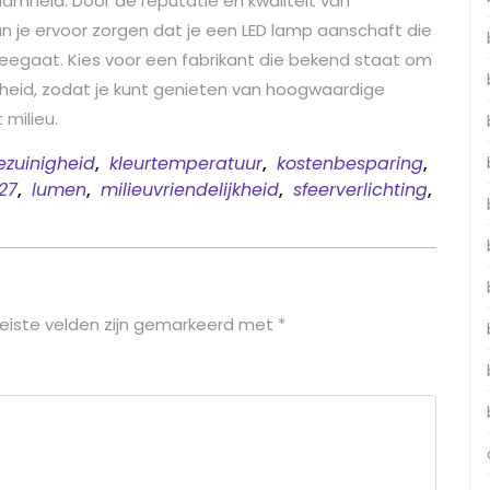
amheid. Door de reputatie en kwaliteit van
un je ervoor zorgen dat je een LED lamp aanschaft die
 meegaat. Kies voor een fabrikant die bekend staat om
heid, zodat je kunt genieten van hoogwaardige
 milieu.
ezuinigheid
,
kleurtemperatuur
,
kostenbesparing
,
27
,
lumen
,
milieuvriendelijkheid
,
sfeerverlichting
,
eiste velden zijn gemarkeerd met
*