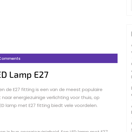
Comments
ED Lamp E27
en de E27 fitting is een van de meest populaire
naar energiezuinige verlichting voor thuis, op
D lamp met E27 fitting biedt vele voordelen.
n is hun energiezuinigheid. Een LED lamp met E27