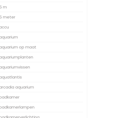
5 m
5 meter
accu
aquarium
aquarium op maat
aquariumplanten
aquariumvissen
aquatlantis
arcadia aquarium
badkamer
badkamerlampen
badkamerverlichting