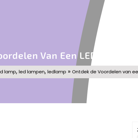
oordelen Van Een LED Lamp Met
,
,
»
ed lamp
led lampen
ledlamp
Ontdek de Voordelen van een