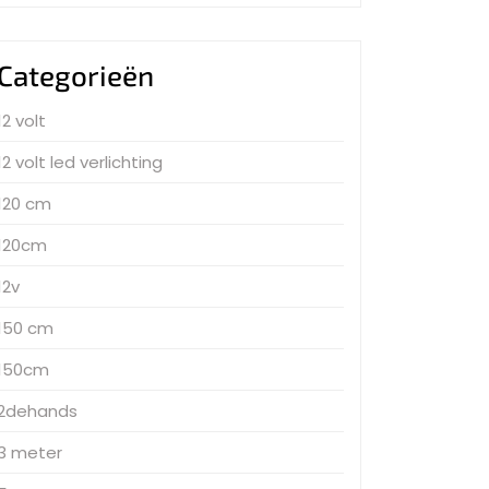
Categorieën
12 volt
12 volt led verlichting
120 cm
120cm
12v
150 cm
150cm
2dehands
3 meter