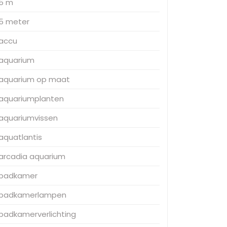
5 m
5 meter
accu
aquarium
aquarium op maat
aquariumplanten
aquariumvissen
aquatlantis
arcadia aquarium
badkamer
badkamerlampen
badkamerverlichting