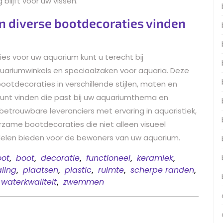
lijft voor uw vissen.
en diverse bootdecoraties vinden
s voor uw aquarium kunt u terecht bij
quariumwinkels en speciaalzaken voor aquaria. Deze
otdecoraties in verschillende stijlen, maten en
kunt vinden die past bij uw aquariumthema en
 betrouwbare leveranciers met ervaring in aquaristiek,
urzame bootdecoraties die niet alleen visueel
ordelen bieden voor de bewoners van uw aquarium.
oot
,
boot
,
decoratie
,
functioneel
,
keramiek
,
aling
,
plaatsen
,
plastic
,
ruimte
,
scherpe randen
,
waterkwaliteit
,
zwemmen