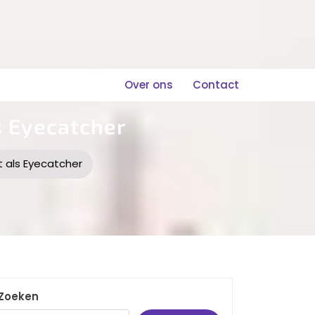
Over ons
Contact
s Eyecatcher
t als Eyecatcher
Zoeken