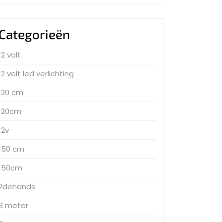
Categorieën
12 volt
12 volt led verlichting
120 cm
120cm
12v
150 cm
150cm
2dehands
3 meter