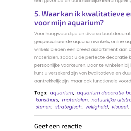
een gezonde en aantrekkelijke leefomgeving b
5. Waar kan ik kwalitatieve 
voor mijn aquarium?
Voor hoogwaardige en diverse bootdecoratie
gespecialiseerde aquariumwinkels, online a
winkels bieden een breed assortiment aan bo
materialen, zodat u de perfecte decoratie 
persoonlijke voorkeuren. Door te winkelen bij
kunt u verzekerd zijn van kwalitatieve en du
aantrekkelijk zijn, maar ook functionele vo
Tags:
aquarium
,
aquarium decoratie b
kunsthars
,
materialen
,
natuurlijke uitstr
stenen
,
strategisch
,
veiligheid
,
visueel
,
Geef een reactie