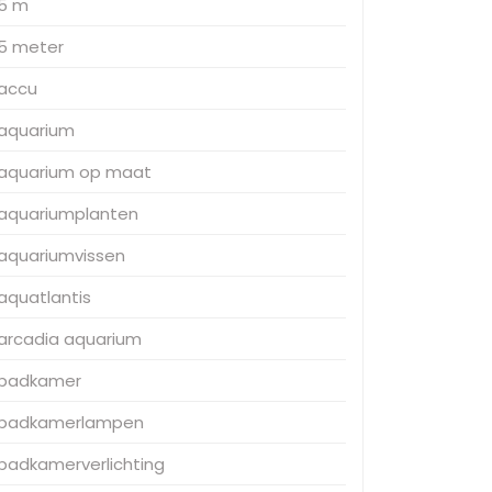
5 m
5 meter
accu
aquarium
aquarium op maat
aquariumplanten
aquariumvissen
aquatlantis
arcadia aquarium
badkamer
badkamerlampen
badkamerverlichting