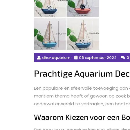
dha-aquarium
06 september 2024
0
Prachtige Aquarium Dec
Een populaire en sfeervolle toevoeging aan 
maritiem thema heeft of gewoon op zoek b
onderwaterwereld te verfraaien, een bootdec
Waarom Kiezen voor een Bo
Een boot in uw aquarium kan niet alleen visue