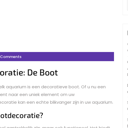
 Comments
oratie: De Boot
elk aquarium is een decoratieve boot. Of u nu een
ent naar een uniek element om uw
oratie kan een echte blikvanger zijn in uw aquarium.
otdecoratie?
el aantrekkelijk zijn, maar ook functioneel. Het biedt