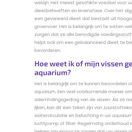
welzijn. Het meest geschikte voedsel voor uw
dieetbehoeften en levensfase. Over het a
een gevarieerd dieet dat bestaat uit hoogw
groenvoer. Het is belangrijk om te weten w
zorgen dat ze alle benodigde voedingsstoff
helpt ook om een gebalanceerd dieet te bi
bevorderen.
Hoe weet ik of mijn vissen g
aquarium?
Het is belangrijk om te kunnen beoordelen o
aquarium. Een veel voorkomende manier om d
ademhalingsgedrag van de vissen. Als ze aa
lijken, kan dit een teken zijn van zuurstof
watercirculatie en beluchting in uw aquariu
luchtpomp of filter. Regelmatig onderhoud 
helpen om ervoor te zorgen dat uw vissen de