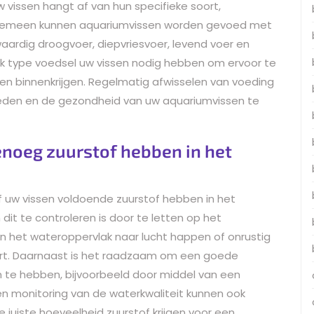
 vissen hangt af van hun specifieke soort,
lgemeen kunnen aquariumvissen worden gevoed met
aardig droogvoer, diepvriesvoer, levend voer en
elk type voedsel uw vissen nodig hebben om ervoor te
en binnenkrijgen. Regelmatig afwisselen van voeding
eden en de gezondheid van uw aquariumvissen te
enoeg zuurstof hebben in het
f uw vissen voldoende zuurstof hebben in het
it te controleren is door te letten op het
n het wateroppervlak naar lucht happen of onrustig
tekort. Daarnaast is het raadzaam om een goede
m te hebben, bijvoorbeeld door middel van een
en monitoring van de waterkwaliteit kunnen ook
 juiste hoeveelheid zuurstof krijgen voor een