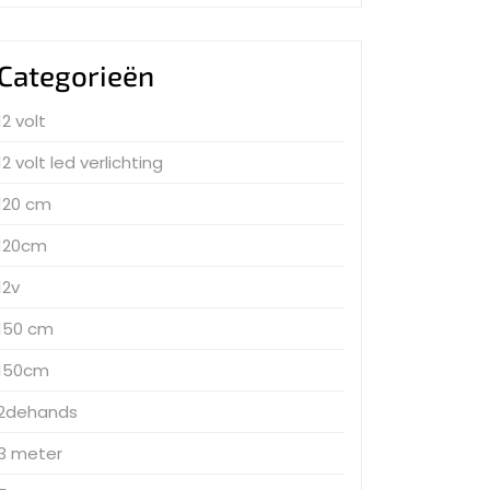
Categorieën
12 volt
12 volt led verlichting
120 cm
120cm
12v
150 cm
150cm
2dehands
3 meter