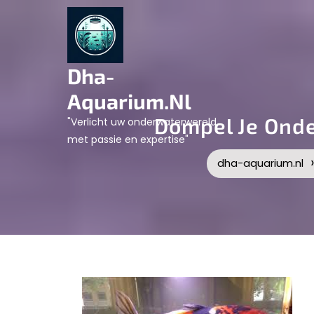
Skip
to
content
Dha-
Aquarium.nl
Dompel Je Onde
"Verlicht uw onderwaterwereld
met passie en expertise"
dha-aquarium.nl