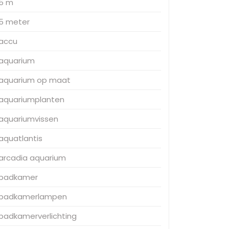
5 m
5 meter
accu
aquarium
aquarium op maat
aquariumplanten
aquariumvissen
aquatlantis
arcadia aquarium
badkamer
badkamerlampen
badkamerverlichting