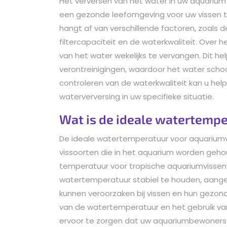
Het verversen van het water in uw aquarium
een gezonde leefomgeving voor uw vissen t
hangt af van verschillende factoren, zoals 
filtercapaciteit en de waterkwaliteit. Ove
van het water wekelijks te vervangen. Dit hel
verontreinigingen, waardoor het water schoon
controleren van de waterkwaliteit kan u help
waterverversing in uw specifieke situatie.
Wat is de ideale watertemp
De ideale watertemperatuur voor aquariumvis
vissoorten die in het aquarium worden geh
temperatuur voor tropische aquariumvissen 
watertemperatuur stabiel te houden, aang
kunnen veroorzaken bij vissen en hun gezon
van de watertemperatuur en het gebruik va
ervoor te zorgen dat uw aquariumbewoners 