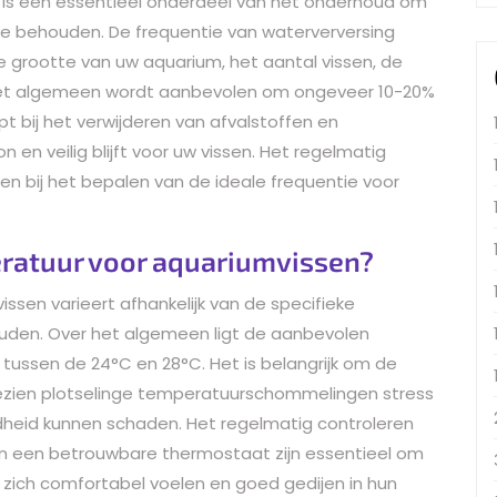
 is een essentieel onderdeel van het onderhoud om
e behouden. De frequentie van waterverversing
de grootte van uw aquarium, het aantal vissen, de
r het algemeen wordt aanbevolen om ongeveer 10-20%
pt bij het verwijderen van afvalstoffen en
 en veilig blijft voor uw vissen. Het regelmatig
en bij het bepalen van de ideale frequentie voor
eratuur voor aquariumvissen?
sen varieert afhankelijk van de specifieke
ouden. Over het algemeen ligt de aanbevolen
tussen de 24°C en 28°C. Het is belangrijk om de
ezien plotselinge temperatuurschommelingen stress
dheid kunnen schaden. Het regelmatig controleren
n een betrouwbare thermostaat zijn essentieel om
zich comfortabel voelen en goed gedijen in hun