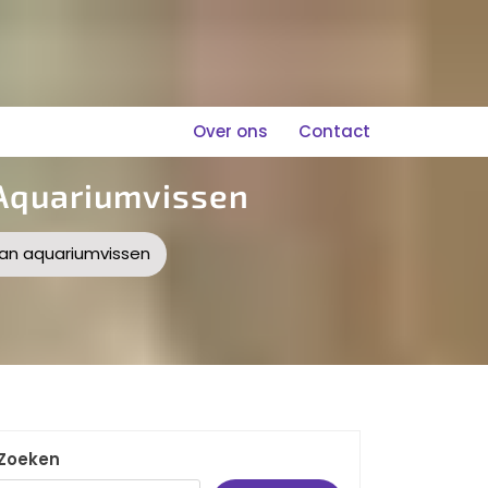
Over ons
Contact
 Aquariumvissen
van aquariumvissen
Zoeken