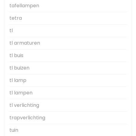
tafellampen
tetra
tl
tl armaturen
tl buis
tl buizen
tl lamp
tl lampen
tl verlichting
trapverlichting
tuin