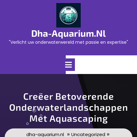
Skip
to
content
Dha-Aquarium.nl
"Verlicht uw onderwaterwereld met passie en expertise"
Open
Menu
Creëer Betoverende
Onderwaterlandschappen
Met Aquascaping
»
»
dha-aquarium.nl
Uncategorized