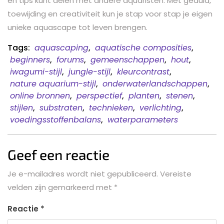
en tips kunt delen met andere aquaristen. Met geduld,
toewijding en creativiteit kun je stap voor stap je eigen
unieke aquascape tot leven brengen.
Tags:
aquascaping
,
aquatische composities
,
beginners
,
forums
,
gemeenschappen
,
hout
,
iwagumi-stijl
,
jungle-stijl
,
kleurcontrast
,
nature aquarium-stijl
,
onderwaterlandschappen
,
online bronnen
,
perspectief
,
planten
,
stenen
,
stijlen
,
substraten
,
technieken
,
verlichting
,
voedingsstoffenbalans
,
waterparameters
Geef een reactie
Je e-mailadres wordt niet gepubliceerd.
Vereiste
velden zijn gemarkeerd met
*
Reactie
*