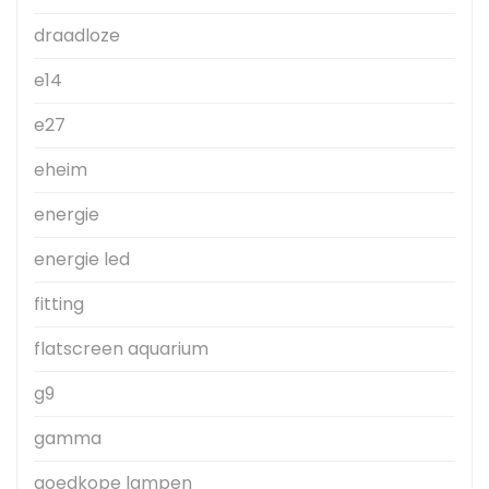
draadloze
e14
e27
eheim
energie
energie led
fitting
flatscreen aquarium
g9
gamma
goedkope lampen