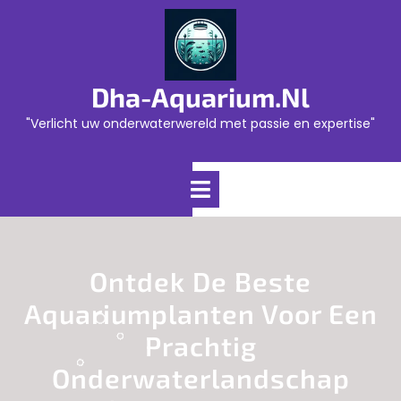
Skip
to
content
Dha-Aquarium.nl
"Verlicht uw onderwaterwereld met passie en expertise"
Open
Menu
Ontdek De Beste
Aquariumplanten Voor Een
Prachtig
Onderwaterlandschap