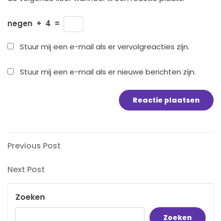
negen
+
4
=
Stuur mij een e-mail als er vervolgreacties zijn.
Stuur mij een e-mail als er nieuwe berichten zijn.
Bericht
Previous
Previous Post
Post
navigatie
Next
Next Post
Post
Zoeken
Zoeken