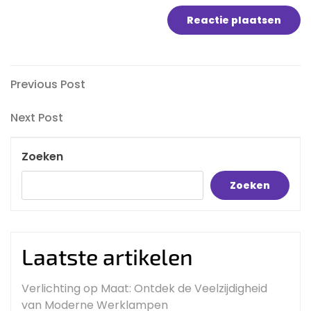
Bericht
Previous
Previous Post
Post
navigatie
Next
Next Post
Post
Zoeken
Zoeken
Laatste artikelen
Verlichting op Maat: Ontdek de Veelzijdigheid
van Moderne Werklampen