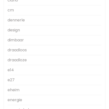
ciano
cm
dennerle
design
dimbaar
draadloos
draadloze
e14
e27
eheim
energie