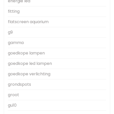
energie led
fitting
flatscreen aquarium
g9
gamma
goedkope lampen
goedkope led lampen
goedkope verlichting
grondspots
groot
gu10