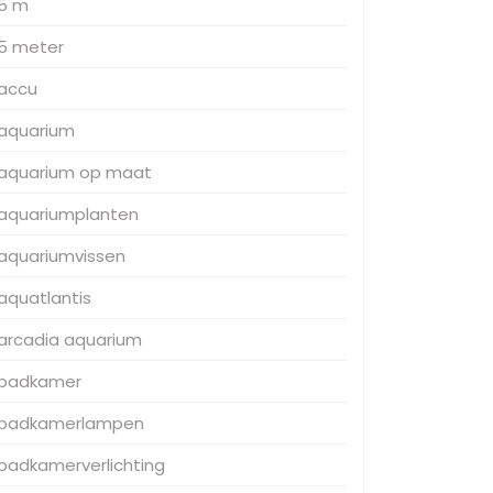
5 m
5 meter
accu
aquarium
aquarium op maat
aquariumplanten
aquariumvissen
aquatlantis
arcadia aquarium
badkamer
badkamerlampen
badkamerverlichting