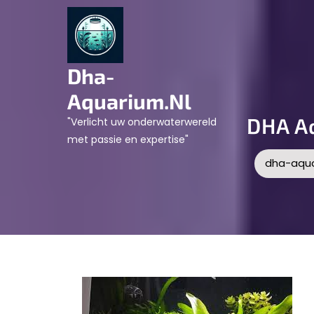
Skip
to
content
Dha-
Aquarium.nl
DHA Aq
"Verlicht uw onderwaterwereld
met passie en expertise"
dha-aqua