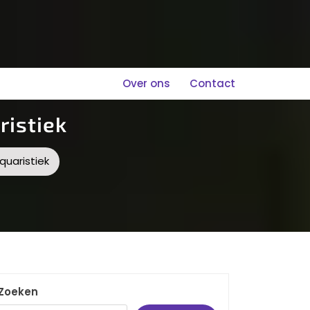
Over ons
Contact
ristiek
quaristiek
Zoeken