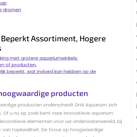
hap
che dromen
 Beperkt Assortiment, Hogere
s
ijking met grotere aquariumwinkels.
en of producten.
lijk beperkt, wat invloed kan hebben op de
 hoogwaardige producten
aardige producten onderscheidt DHA Aquarium zich
rs. Of u nu op zoek bent naar innovatieve aquarium
of decoratieve elementen voor uw onderwaterwereld, bij
t van topkwaliteit. De focus op hoogwaardige