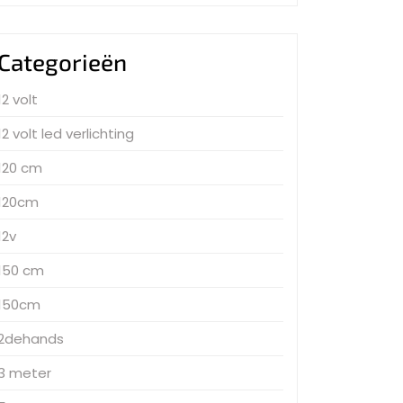
Categorieën
12 volt
12 volt led verlichting
120 cm
120cm
12v
150 cm
150cm
2dehands
3 meter