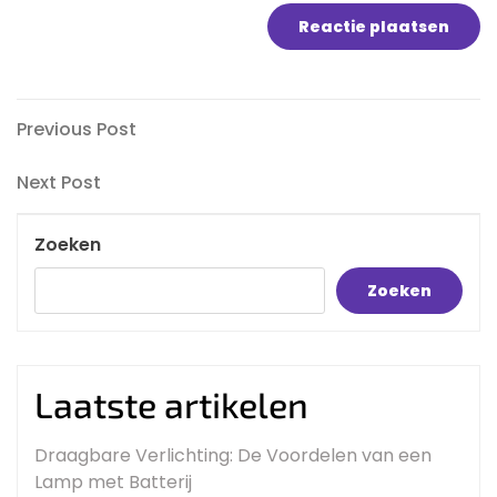
Bericht
Previous
Previous Post
Post
navigatie
Next
Next Post
Post
Zoeken
Zoeken
Laatste artikelen
Draagbare Verlichting: De Voordelen van een
Lamp met Batterij