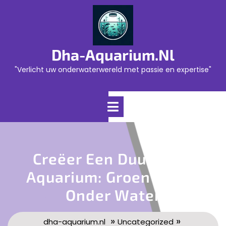
Skip
to
content
Dha-Aquarium.nl
"Verlicht uw onderwaterwereld met passie en expertise"
Open
Menu
Creëer Een Duurzaam
Aquarium: Groen Leven
Onder Water
»
»
dha-aquarium.nl
Uncategorized