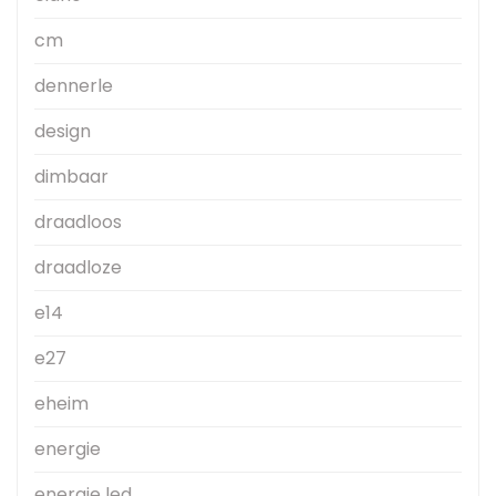
cm
dennerle
design
dimbaar
draadloos
draadloze
e14
e27
eheim
energie
energie led