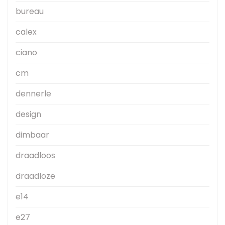
bureau
calex
ciano
cm
dennerle
design
dimbaar
draadloos
draadloze
e14
e27