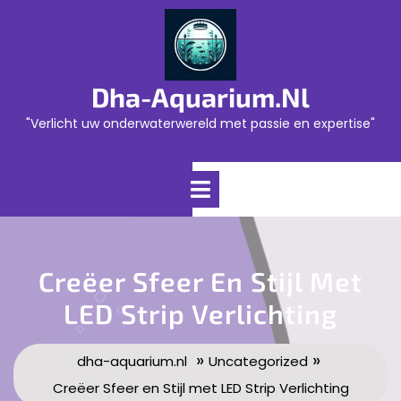
Skip
to
content
Dha-Aquarium.nl
"Verlicht uw onderwaterwereld met passie en expertise"
Open
Menu
Creëer Sfeer En Stijl Met
LED Strip Verlichting
»
»
dha-aquarium.nl
Uncategorized
Creëer Sfeer en Stijl met LED Strip Verlichting