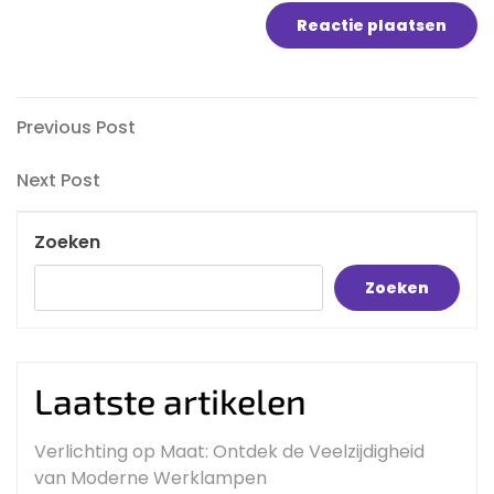
Bericht
Previous
Previous Post
Post
navigatie
Next
Next Post
Post
Zoeken
Zoeken
Laatste artikelen
Verlichting op Maat: Ontdek de Veelzijdigheid
van Moderne Werklampen