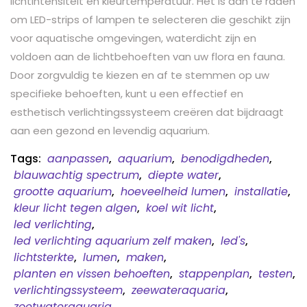
lichtintensiteit en kleurtemperatuur. Het is aan te raden
om LED-strips of lampen te selecteren die geschikt zijn
voor aquatische omgevingen, waterdicht zijn en
voldoen aan de lichtbehoeften van uw flora en fauna.
Door zorgvuldig te kiezen en af te stemmen op uw
specifieke behoeften, kunt u een effectief en
esthetisch verlichtingssysteem creëren dat bijdraagt
aan een gezond en levendig aquarium.
Tags:
aanpassen
,
aquarium
,
benodigdheden
,
blauwachtig spectrum
,
diepte water
,
grootte aquarium
,
hoeveelheid lumen
,
installatie
,
kleur licht tegen algen
,
koel wit licht
,
led verlichting
,
led verlichting aquarium zelf maken
,
led's
,
lichtsterkte
,
lumen
,
maken
,
planten en vissen behoeften
,
stappenplan
,
testen
,
verlichtingssysteem
,
zeewateraquaria
,
zoetwateraquaria