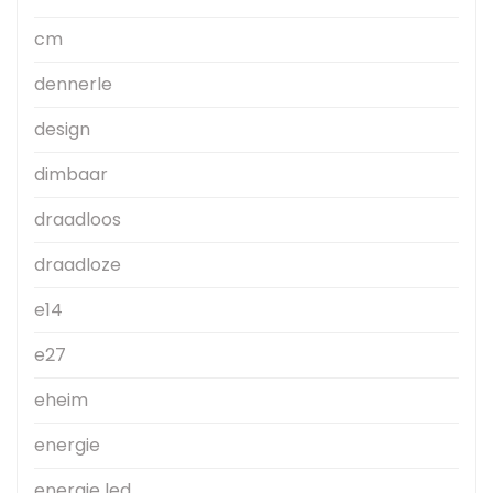
cm
dennerle
design
dimbaar
draadloos
draadloze
e14
e27
eheim
energie
energie led