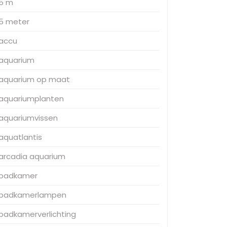
5 m
5 meter
accu
aquarium
aquarium op maat
aquariumplanten
aquariumvissen
aquatlantis
arcadia aquarium
badkamer
badkamerlampen
badkamerverlichting