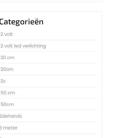
Categorieën
12 volt
12 volt led verlichting
120 cm
120cm
12v
150 cm
150cm
2dehands
3 meter