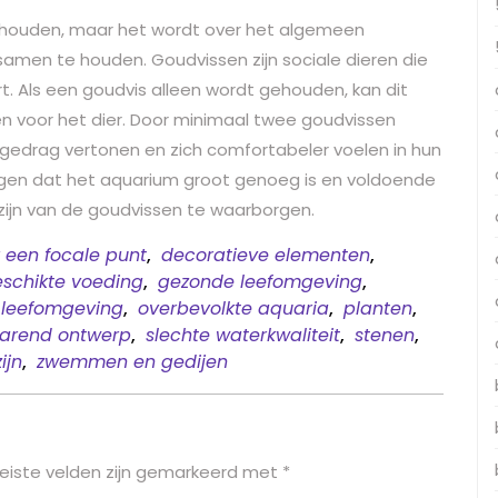
te houden, maar het wordt over het algemeen
men te houden. Goudvissen zijn sociale dieren die
t. Als een goudvis alleen wordt gehouden, kan dit
ven voor het dier. Door minimaal twee goudvissen
 gedrag vertonen en zich comfortabeler voelen in hun
orgen dat het aquarium groot genoeg is en voldoende
zijn van de goudvissen te waarborgen.
 een focale punt
,
decoratieve elementen
,
schikte voeding
,
gezonde leefomgeving
,
 leefomgeving
,
overbevolkte aquaria
,
planten
,
arend ontwerp
,
slechte waterkwaliteit
,
stenen
,
ijn
,
zwemmen en gedijen
eiste velden zijn gemarkeerd met
*