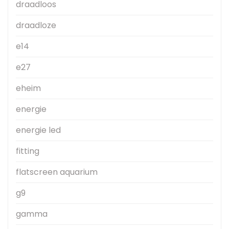
draadloos
draadloze
e14
e27
eheim
energie
energie led
fitting
flatscreen aquarium
g9
gamma