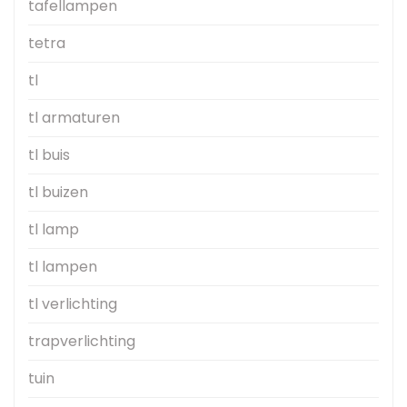
tafellampen
tetra
tl
tl armaturen
tl buis
tl buizen
tl lamp
tl lampen
tl verlichting
trapverlichting
tuin