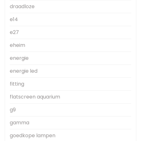
draadloze
e14
e27
eheim
energie
energie led
fitting
flatscreen aquarium
g9
gamma
goedkope lampen