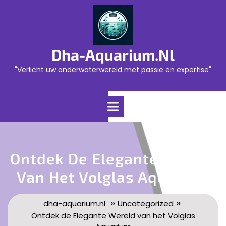
Skip
to
content
Dha-Aquarium.nl
"Verlicht uw onderwaterwereld met passie en expertise"
Open
Menu
Ontdek De Elegante Wereld
Van Het Volglas Aquarium
»
»
dha-aquarium.nl
Uncategorized
Ontdek de Elegante Wereld van het Volglas