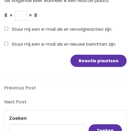
de volgende keer wanneer ik een reactie plaats.
8
×
=
8
Stuur mij een e-mail als er vervolgreacties zijn.
Stuur mij een e-mail als er nieuwe berichten zijn.
Bericht
Previous
Previous Post
Post
navigatie
Next
Next Post
Post
Zoeken
Zoeken