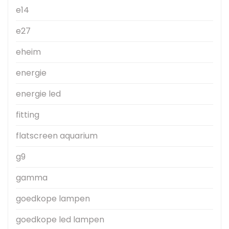
e14
e27
eheim
energie
energie led
fitting
flatscreen aquarium
g9
gamma
goedkope lampen
goedkope led lampen