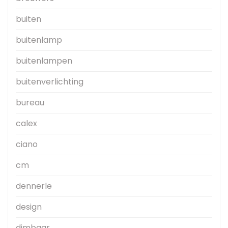
buiten
buitenlamp
buitenlampen
buitenverlichting
bureau
calex
ciano
cm
dennerle
design
dimbaar