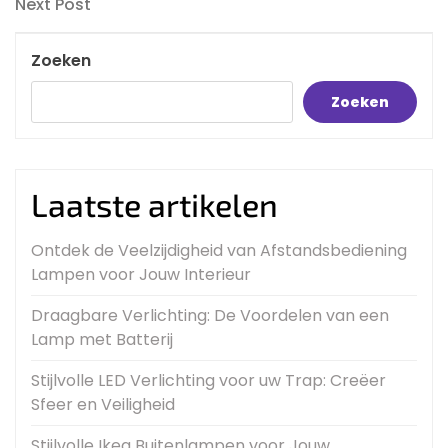
navigatie
Next
Next Post
Post
Zoeken
Zoeken
Laatste artikelen
Ontdek de Veelzijdigheid van Afstandsbediening
Lampen voor Jouw Interieur
Draagbare Verlichting: De Voordelen van een
Lamp met Batterij
Stijlvolle LED Verlichting voor uw Trap: Creëer
Sfeer en Veiligheid
Stijlvolle Ikea Buitenlampen voor Jouw