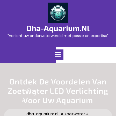
Skip
to
content
Dha-Aquarium.nl
"Verlicht uw onderwaterwereld met passie en expertise"
Open
Menu
Ontdek De Voordelen Van
Zoetwater LED Verlichting
Voor Uw Aquarium
»
»
dha-aquarium.nl
zoetwater