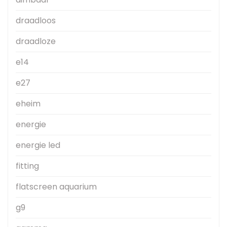
draadloos
draadloze
e14
e27
eheim
energie
energie led
fitting
flatscreen aquarium
g9